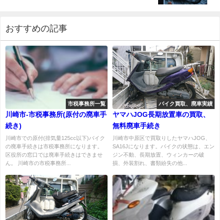
おすすめの記事
市税事務所一覧
バイク買取、廃車実績
川崎市-市税事務所(原付の廃車手
ヤマハJOG長期放置車の買取、
続き)
無料廃車手続き
川崎市での原付(排気量125cc以下)バイク
川崎市中原区で買取りしたヤマハJOG、
の廃車手続きは市税事務所になります。
SA16Jになります。バイクの状態は、エン
区役所の窓口では廃車手続きはできませ
ジン不動、長期放置、ウィンカーの破
ん。 川崎市の市税事務所...
損、外装割れ、書類紛失の他...