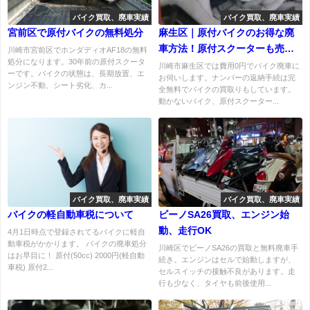
バイク買取、廃車実績
バイク買取、廃車実績
宮前区で原付バイクの無料処分
麻生区｜原付バイクのお得な廃
車方法！原付スクーターも売れ
川崎市宮前区でホンダディオAF18の無料
処分になります。30年前の原付スクータ
ます
川崎市麻生区では費用0円でバイク廃車に
ーです。バイクの状態は、長期放置、エ
お伺いします。ナンバーの返納手続は完
ンジン不動、シート劣化、カ...
全無料でバイクの買取りもしています。
動かないバイク、原付スクーター...
バイク買取、廃車実績
バイク買取、廃車実績
バイクの軽自動車税について
ビーノSA26買取、エンジン始
動、走行OK
4月1日時点で登録されてるバイクに軽自
動車税がかかります。 バイクの廃車処分
川崎区でビーノSA26の買取と無料廃車手
はお早目に！ 原付(50cc) 2000円(軽自動
続き。エンジンはセルで始動しますが、
車税) 原付2...
セルスイッチの接触不良があります。走
行も少なく、タイヤも前後使用...