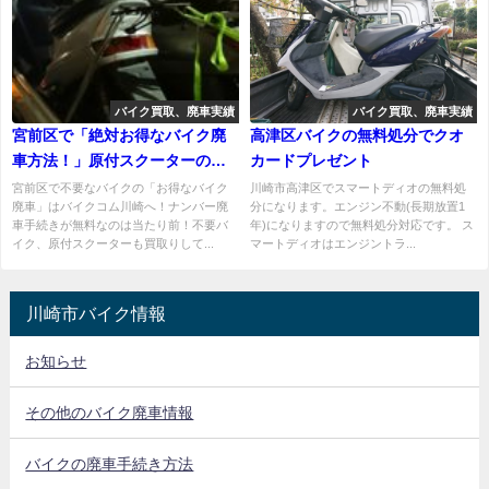
バイク買取、廃車実績
バイク買取、廃車実績
宮前区で「絶対お得なバイク廃
高津区バイクの無料処分でクオ
車方法！」原付スクーターの０
カードプレゼント
円廃車！
宮前区で不要なバイクの「お得なバイク
川崎市高津区でスマートディオの無料処
廃車」はバイクコム川崎へ！ナンバー廃
分になります。エンジン不動(長期放置1
車手続きが無料なのは当たり前！不要バ
年)になりますので無料処分対応です。 ス
イク、原付スクーターも買取りして...
マートディオはエンジントラ...
川崎市バイク情報
お知らせ
その他のバイク廃車情報
バイクの廃車手続き方法