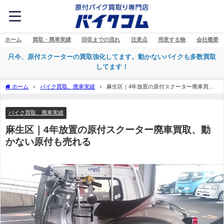
ホーム
買取・廃車実績
回収までの流れ
注意点
用意する物
会社概要
只今、原付スクーターの買取強化してます。動かないバイクも多数買取
してます！
ホーム
バイク買取、廃車実績
麻生区｜4年放置の原付スクーター廃車買
取、動かない原付も売れる
バイク買取、廃車実績
麻生区｜4年放置の原付スクーター廃車買取、動
かない原付も売れる