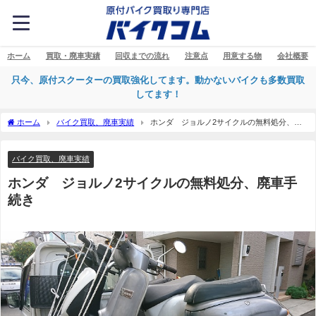
ホーム
買取・廃車実績
回収までの流れ
注意点
用意する物
会社概要
只今、原付スクーターの買取強化してます。動かないバイクも多数買取
してます！
ホーム
バイク買取、廃車実績
ホンダ ジョルノ2サイクルの無料処分、廃
車手続き
バイク買取、廃車実績
ホンダ ジョルノ2サイクルの無料処分、廃車手
続き