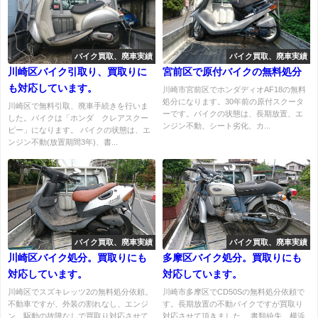
バイク買取、廃車実績
バイク買取、廃車実績
川崎区バイク引取り、買取りに
宮前区で原付バイクの無料処分
も対応しています。
川崎市宮前区でホンダディオAF18の無料
処分になります。30年前の原付スクータ
川崎区で無料引取、廃車手続きを行いま
ーです。バイクの状態は、長期放置、エ
した。バイクは「ホンダ クレアスクー
ンジン不動、シート劣化、カ...
ピー」になります。 バイクの状態は、エ
ンジン不動(放置期間3年)、書...
バイク買取、廃車実績
バイク買取、廃車実績
川崎区バイク処分。買取りにも
多摩区バイク処分。買取りにも
対応しています。
対応しています。
川崎区でスズキレッツ2の無料処分依頼。
川崎市多摩区でCD50Sの無料処分依頼で
不動車ですが、外装の割れなし、エンジ
す。長期放置の不動バイクですが買取り
ン、駆動の故障なしで買取り対応させて
対応させて頂きました。 書類紛失、横浜