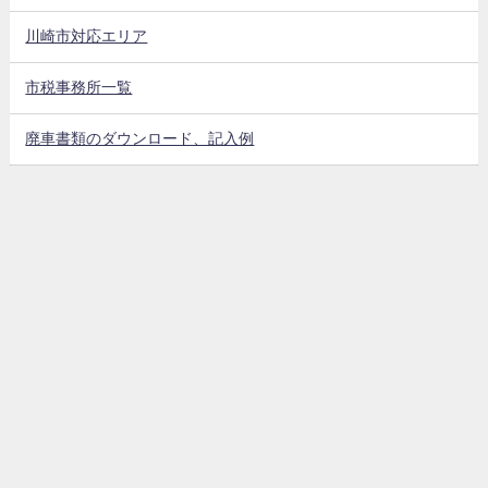
川崎市対応エリア
市税事務所一覧
廃車書類のダウンロード、記入例
バイク廃車手続きの注意点
用意する物
回収までの流れ
川崎市買取強化バイク
原付バイク買取5000キャンペーン中
バイクコム 川崎市｜原付バイクの廃車、買取、処分、価格表もあります。