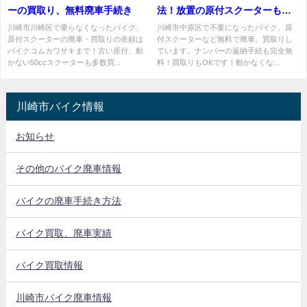
ーの買取り、無料廃車手続き
法！放置の原付スクーターも売
れる！
川崎市川崎区で乗らなくなったバイク、
川崎市中原区で不要になったバイク、原
原付スクーターの廃車・買取りの依頼は
付スクーターなど無料で廃車、買取りし
バイクコムカワサキまで！古い原付、動
ています。ナンバーの返納手続も完全無
かない50ccスクーターも多数買...
料！買取りもOKです！動かなくな...
川崎市バイク情報
お知らせ
その他のバイク廃車情報
バイクの廃車手続き方法
バイク買取、廃車実績
バイク買取情報
川崎市バイク廃車情報