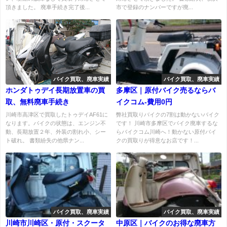
頂きました。 廃車手続き完了後...
市で登録のナンバーですが廃...
バイク買取、廃車実績
バイク買取、廃車実績
ホンダトゥデイ長期放置車の買
多摩区｜原付バイク売るならバ
取、無料廃車手続き
イクコム-費用0円
川崎市高津区で買取したトゥデイAF61に
弊社買取りバイクの7割は動かないバイク
なります。バイクの状態は、エンジン不
です！ 川崎市多摩区でバイク廃車するな
動、長期放置２年、外装の割れ小、シー
らバイクコム川崎へ！動かない原付バイ
ト破れ。 書類紛失の他県ナン...
クの買取りが得意なお店です！...
バイク買取、廃車実績
バイク買取、廃車実績
川崎市川崎区・原付・スクータ
中原区｜バイクのお得な廃車方