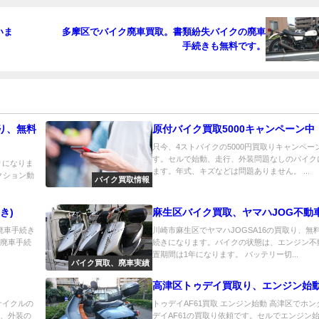
いま
多摩区でバイク廃車買取。書類紛失バイクの廃車
手続きも無料です。
り、無料
原付バイク買取5000キャンペーン中
只今、4ストバイクの5000円買取りキャンペー
す。セルで始動、走行、外装問題なしのバイク
りになりま
ます。年式、キズなどは問題ありません。 ...
クション動
バイク買取情報
き)
麻生区バイク買取、ヤマハJOG不動
の廃車手続き
川崎市麻生区でヤマハJOGSA16の買取り、無
は廃車手続
続きになります。バイクの状態は、エンジン不
置期間は1年になります。 バッテリー切...
バイク買取、廃車実績
高津区トゥデイ買取り、エンジン始
サイクルの
トゥデイAF61買取 エンジン始動 高津区でホン
動、外装の
デイAF61の買取り依頼です。セルでエンジン