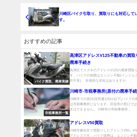
川崎区バイク引取り、買取りにも対応して
す。
おすすめの記事
高津区アドレスV125不動車の買取
廃車手続き
高津区でスズキのアドレスV125の廃車買取
す。バイクの状態はエンジン不動(インジェ
作不良)。 全体的な劣化はありますが、...
バイク買取、廃車実績
川崎市-市税事務所(原付の廃車手続
川崎市での原付(排気量125cc以下)バイク
は市税事務所になります。区役所の窓口で
きはできません。 川崎市の市税事務所...
市税事務所一覧
アドレスV50買取
川崎市麻生区で買取りしたアドレスV50。4
アドレスです。バイク状態は、エンジン不