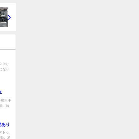
ン中で
になり
車
料廃車手
動、放
動あり
ダトゥ
始動、通