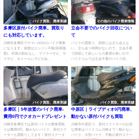
バイク買取、廃車実績
その他のバイク廃車情報
多摩区原付バイク廃車。買取り
立会不要でのバイク回収につい
にも対応しています。
て
川崎市多摩区でヤマハJOGのバイク廃車
バイクの買取り、回収には立ち会えな
になります。状態はエンジン不動(長期放
い。立ち会う時間がないので、立会不要
置)、外装の割れなし、マフラーサビ、サ
で回収して欲しいとの要望が多いので、
スサビ、ホイールにサビがあ...
バイクコムでは立会不要のバイク回...
バイク買取、廃車実績
バイク買取、廃車実績
多摩区｜5年放置のバイク廃車-
中原区｜ライブディオ0円廃車、
費用0円でクオカードプレゼント
動かない原付バイクも買取
川崎市多摩区では原付バイクの廃車買取
川崎市中原区で、原付スクーターのお得
りは費用0円。動かないバイク、原付スク
な廃車はバイクコム川崎まで！動かない
ーターも買取りしてます！原付スクータ
バイク、大型バイク、不動の原付スクー