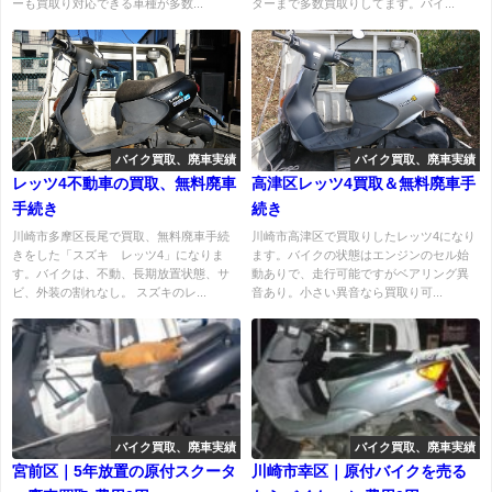
ーも買取り対応できる車種が多数...
ターまで多数買取りしてます。バイ...
バイク買取、廃車実績
バイク買取、廃車実績
レッツ4不動車の買取、無料廃車
高津区レッツ4買取＆無料廃車手
手続き
続き
川崎市多摩区長尾で買取、無料廃車手続
川崎市高津区で買取りしたレッツ4になり
きをした「スズキ レッツ4」になりま
ます。バイクの状態はエンジンのセル始
す。バイクは、不動、長期放置状態、サ
動ありで、走行可能ですがベアリング異
ビ、外装の割れなし。 スズキのレ...
音あり。小さい異音なら買取り可...
バイク買取、廃車実績
バイク買取、廃車実績
宮前区｜5年放置の原付スクータ
川崎市幸区｜原付バイクを売る