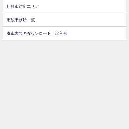
川崎市対応エリア
市税事務所一覧
廃車書類のダウンロード、記入例
バイク廃車手続きの注意点
用意する物
回収までの流れ
川崎市買取強化バイク
原付バイク買取5000キャンペーン中
バイクコム 川崎市｜原付バイクの廃車、買取、処分、価格表もあります。