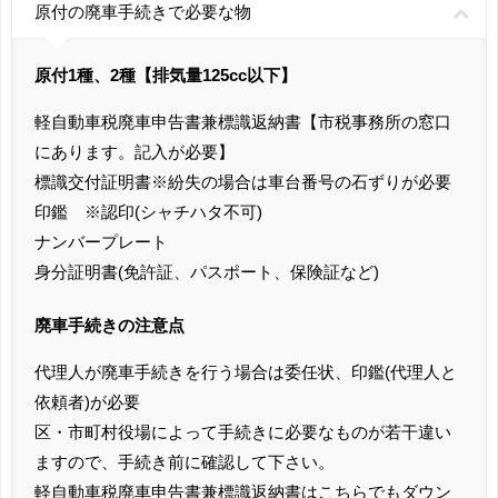
原付の廃車手続きで必要な物
原付1種、2種【排気量125cc以下】
軽自動車税廃車申告書兼標識返納書【市税事務所の窓口
にあります。記入が必要】
標識交付証明書※紛失の場合は車台番号の石ずりが必要
印鑑 ※認印(シャチハタ不可)
ナンバープレート
身分証明書(免許証、パスポート、保険証など)
廃車手続きの注意点
代理人が廃車手続きを行う場合は委任状、印鑑(代理人と
依頼者)が必要
区・市町村役場によって手続きに必要なものが若干違い
ますので、手続き前に確認して下さい。
軽自動車税廃車申告書兼標識返納書はこちらでもダウン