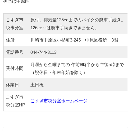
担当は中原区
こすぎ市
原付、排気量125ccまでのバイクの廃車手続き。
税事分室
126cc～は廃車手続きできません。
住所
川崎市中原区小杉町3‐245 中原区役所 3階
電話番号
044-744-3113
月曜から金曜までの 午前8時半から午後5時まで
受付時間
（祝休日・年末年始を除く）
休業日
土日祝
こすぎ市
こすぎ市税分室ホームページ
税分室HP