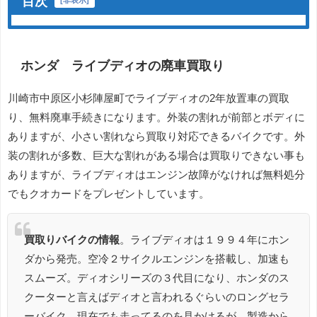
目次
[
非表示
]
ホンダ ライブディオの廃車買取り
川崎市中原区小杉陣屋町でライブディオの2年放置車の買取
り、無料廃車手続きになります。外装の割れが前部とボディに
ありますが、小さい割れなら買取り対応できるバイクです。外
装の割れが多数、巨大な割れがある場合は買取りできない事も
ありますが、ライブディオはエンジン故障がなければ無料処分
でもクオカードをプレゼントしています。
買取りバイクの情報
。ライブディオは１９９４年にホン
ダから発売。空冷２サイクルエンジンを搭載し、加速も
スムーズ。ディオシリーズの３代目になり、ホンダのス
クーターと言えばディオと言われるぐらいのロングセラ
ーバイク。現在でも走ってるのを見かけるが、製造から