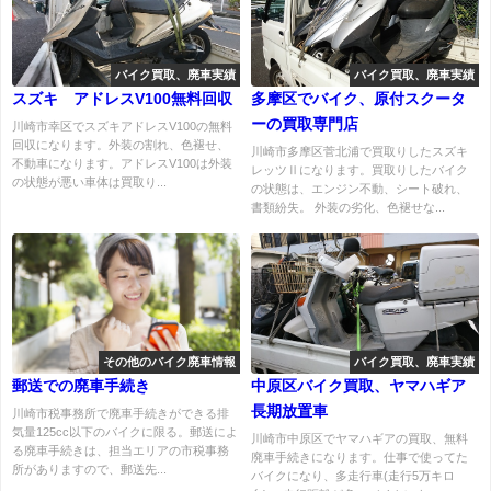
バイク買取、廃車実績
バイク買取、廃車実績
スズキ アドレスV100無料回収
多摩区でバイク、原付スクータ
ーの買取専門店
川崎市幸区でスズキアドレスV100の無料
回収になります。外装の割れ、色褪せ、
川崎市多摩区菅北浦で買取りしたスズキ
不動車になります。アドレスV100は外装
レッツⅡになります。買取りしたバイク
の状態が悪い車体は買取り...
の状態は、エンジン不動、シート破れ、
書類紛失。 外装の劣化、色褪せな...
その他のバイク廃車情報
バイク買取、廃車実績
郵送での廃車手続き
中原区バイク買取、ヤマハギア
長期放置車
川崎市税事務所で廃車手続きができる排
気量125cc以下のバイクに限る。郵送によ
川崎市中原区でヤマハギアの買取、無料
る廃車手続きは、担当エリアの市税事務
廃車手続きになります。仕事で使ってた
所がありますので、郵送先...
バイクになり、多走行車(走行5万キロ