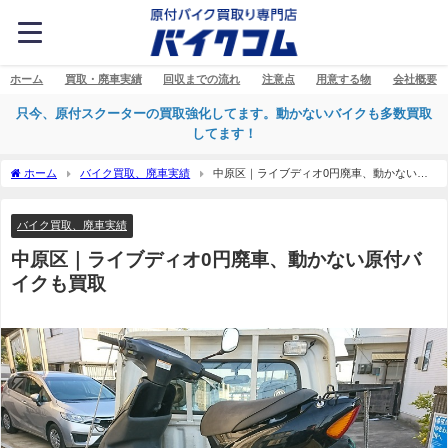
ホーム
買取・廃車実績
回収までの流れ
注意点
用意する物
会社概要
只今、原付スクーターの買取強化してます。動かないバイクも多数買取
してます！
ホーム
バイク買取、廃車実績
中原区｜ライブディオ0円廃車、動かない原
付バイクも買取
バイク買取、廃車実績
中原区｜ライブディオ0円廃車、動かない原付バ
イクも買取