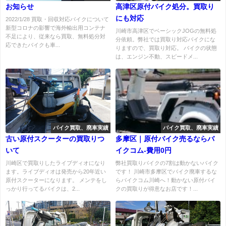
お知らせ
高津区原付バイク処分。買取り
にも対応
2022/1/28 買取・回収対応バイクについて
新型コロナの影響で海外輸出用コンテナ
川崎市高津区でベーシックJOGの無料処
不足により、従来なら買取、無料処分対
分依頼。弊社では買取り対応バイクにな
応できたバイクも車...
りますので、買取り対応。 バイクの状態
は、エンジン不動、スピードメ...
バイク買取、廃車実績
バイク買取、廃車実績
古い原付スクーターの買取りつ
多摩区｜原付バイク売るならバ
いて
イクコム-費用0円
川崎区で買取りしたライブディオになり
弊社買取りバイクの7割は動かないバイク
ます。ライブディオは発売から20年近い
です！ 川崎市多摩区でバイク廃車するな
原付スクーターになります。 メンテをし
らバイクコム川崎へ！動かない原付バイ
っかり行ってるバイクは、2...
クの買取りが得意なお店です！...